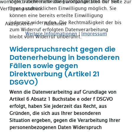
Viele Datenverarbeitungsvorgänge sind nur mit
womöglich nicht mehr alle Funktionalitäten der Seite zur
Ihrer ausdrücklichen Einwilligung möglich. Sie
Verfügung stehen.
können eine bereits erteilte Einwilligung
jederzeit widerrufen. Die Rechtmäßigkeit der bis
Akzeptieren
Ablehnen
zum Widerruf erfolgten Datenverarbeitung
Weitere Informationen
|
Impressum
bleibt vom Widerruf unberührt.
Widerspruchsrecht gegen die
Datenerhebung in besonderen
Fällen sowie gegen
Direktwerbung (Artikel 21
DSGVO)
Wenn die Datenverarbeitng auf Grundlage von
Artikel 6 Absatz 1 Buchstabe e oder f DSGVO
erfolgt, haben Sie jederzeit das Recht, aus
Gründen, die sich aus Ihrer besonderen
Situation ergeben, gegen die Verarbeitung Ihrer
personenbezogenen Daten Widerspruch