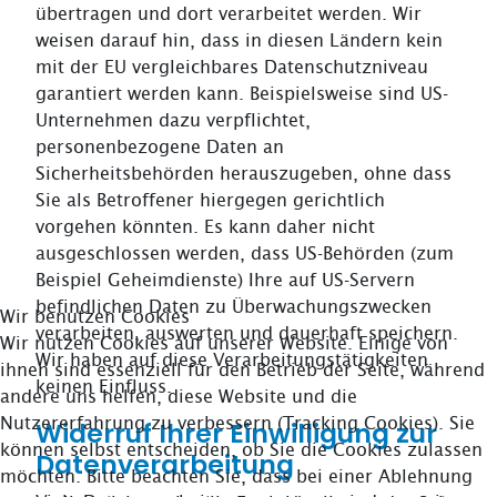
übertragen und dort verarbeitet werden. Wir
weisen darauf hin, dass in diesen Ländern kein
mit der EU vergleichbares Datenschutzniveau
garantiert werden kann. Beispielsweise sind US-
Unternehmen dazu verpflichtet,
personenbezogene Daten an
Sicherheitsbehörden herauszugeben, ohne dass
Sie als Betroffener hiergegen gerichtlich
vorgehen könnten. Es kann daher nicht
ausgeschlossen werden, dass US-Behörden (zum
Beispiel Geheimdienste) Ihre auf US-Servern
befindlichen Daten zu Überwachungszwecken
Wir benutzen Cookies
verarbeiten, auswerten und dauerhaft speichern.
Wir nutzen Cookies auf unserer Website. Einige von
Wir haben auf diese Verarbeitungstätigkeiten
ihnen sind essenziell für den Betrieb der Seite, während
keinen Einfluss.
andere uns helfen, diese Website und die
Nutzererfahrung zu verbessern (Tracking Cookies). Sie
Widerruf Ihrer Einwilligung zur
können selbst entscheiden, ob Sie die Cookies zulassen
Datenverarbeitung
möchten. Bitte beachten Sie, dass bei einer Ablehnung